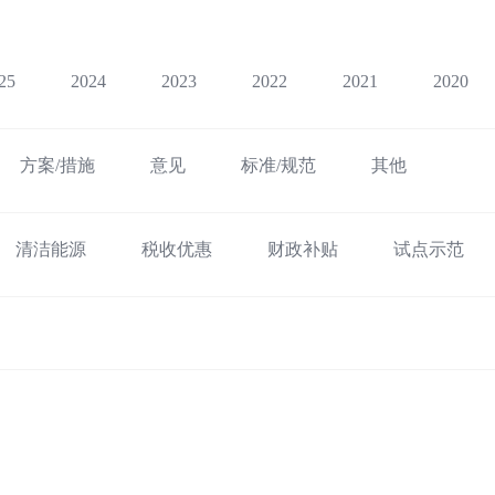
25
2024
2023
2022
2021
2020
方案/措施
意见
标准/规范
其他
清洁能源
税收优惠
财政补贴
试点示范
础设施建设
运输结构调整
绿色低碳出行
绿
港口
新能源船舶
综合交通运输
低空经济