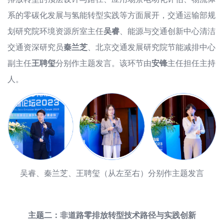
系的零碳化发展与氢能转型实践等方面展开，交通运输部规
划研究院环境资源所室主任
吴睿
、能源与交通创新中心清洁
交通资深研究员
秦兰芝
、北京交通发展研究院节能减排中心
副主任
王聘玺
分别作主题发言。该环节由
安锋
主任担任主持
人。
吴睿、秦兰芝、王聘玺（从左至右）分别作主题发言
主题二：非道路零排放转型技术路径与实践创新