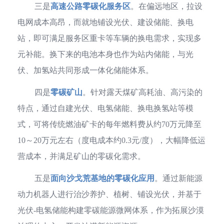
三是
高速公路零碳化服务区
。在偏远地区，拉设
电网成本高昂，而就地铺设光伏、建设储能、换电
站，即可满足服务区重卡等车辆的换电需求，实现多
元补能。换下来的电池本身也作为站内储能，与光
伏、加氢站共同形成一体化储能体系。
四是
零碳矿山
。针对露天煤矿高耗油、高污染的
特点，通过自建光伏、电氢储能、换电换氢站等模
式，可将传统燃油矿卡的每年燃料费从约70万元降至
10～20万元左右（度电成本约0.3元/度），大幅降低运
营成本，并满足矿山的零碳化需求。
五是
面向沙戈荒基地的零碳化应用
。
通过新能源
动力机器人进行治沙养护、植树、铺设光伏，并基于
光伏-电氢储能构建零碳能源微网体系，作为拓展沙漠