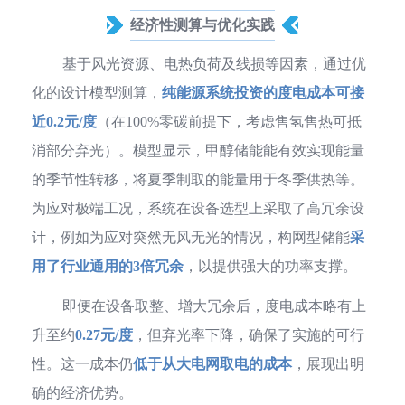
经济性测算与优化实践
基于风光资源、电热负荷及线损等因素，通过优
化的设计模型测算，
纯能源系统投资的度电成本可接
近0.2元/度
（在100%零碳前提下，考虑售氢售热可抵
消部分弃光）。模型显示，甲醇储能能有效实现能量
的季节性转移，将夏季制取的能量用于冬季供热等。
为应对极端工况，系统在设备选型上采取了高冗余设
计，例如为应对突然无风无光的情况，构网型储能
采
用了行业通用的3倍冗余
，以提供强大的功率支撑。
即便在设备取整、增大冗余后，度电成本略有上
升至约
0.27元/度
，但弃光率下降，确保了实施的可行
性。这一成本仍
低于从大电网取电的成本
，展现出明
确的经济优势。