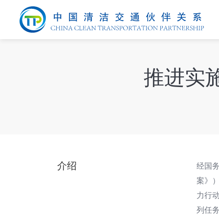
推进实
介绍
经国
案》
力行
列任务