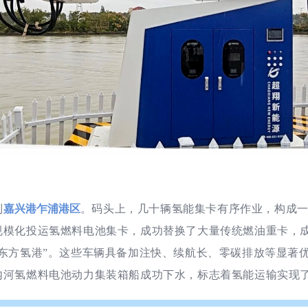
到
嘉兴港乍浦港区
。码头上，几十辆氢能集卡有序作业，构成
规模化投运氢燃料电池集卡，成功替换了大量传统燃油重卡，
“东方氢港”。这些车辆具备加注快、续航长、零碳排放等显著
内河氢燃料电池动力集装箱船成功下水，标志着氢能运输实现